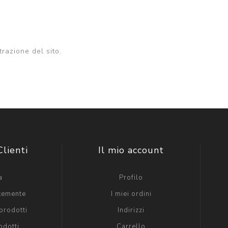
trazione del sito.
Clienti
Il mio account
a
Profilo
ntemente
I miei ordini
prodotti
Indirizzi
odotti
Carrello