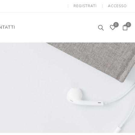
REGISTRATI
ACCESSO
0
0
NTATTI
Speaker
Supporto Auto
Auricolari/Cuffie con Filo
Caricabatterie Wireless senza Fili
Electronics