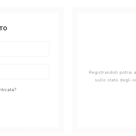
Desktops
Notebooks
ATO
Vedi tutto
Registrandoti potrai
sullo stato degli o
ticata?