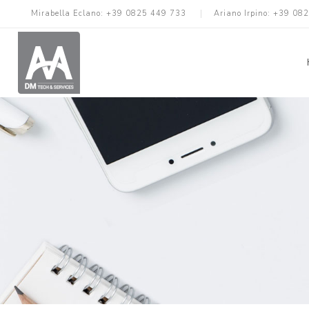
Mirabella Eclano:
+39 0825 449 733
Ariano Irpino:
+39 082
Cover
Accessori Vari
Cavi
Power Bank