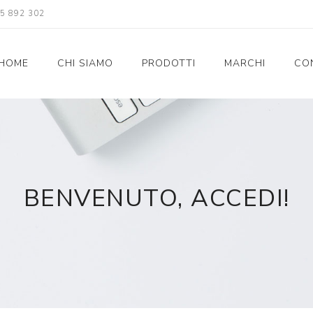
5 892 302
HOME
CHI SIAMO
PRODOTTI
MARCHI
CO
Celly
Proteggi Schermo
Custodie
Auricolari/Cuffie Wireless senza Fili
Treppiedi
Aste Selfie
BENVENUTO, ACCEDI!
Supporto Bici
Kit Vivavoce
Kit di Ricarica
Caricabatterie
SIM
Computers