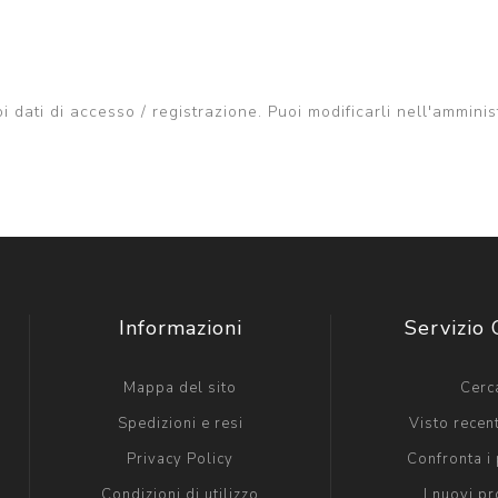
uoi dati di accesso / registrazione. Puoi modificarli nell'amminis
Informazioni
Servizio 
Mappa del sito
Cerc
Spedizioni e resi
Visto rece
Privacy Policy
Confronta i 
Condizioni di utilizzo
I nuovi pr