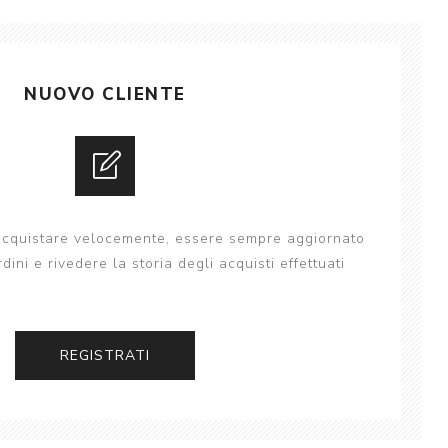
Camera & photo
Cell phones
NUOVO CLIENTE
Vedi tutto
 acquistare velocemente, essere sempre aggiornato
rdini e rivedere la storia degli acquisti effettuati