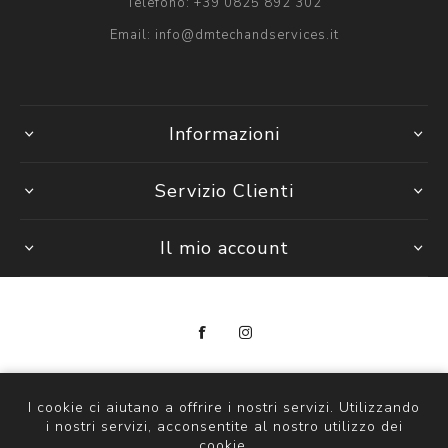
Telefono:
+39 0825 892 302
Email:
info@dmtechandservices.it
Informazioni
Servizio Clienti
Il mio account
Copyright © 2026 DM Tech & Services
P. Iva 14297841000
I cookie ci aiutano a offrire i nostri servizi. Utilizzando
i nostri servizi, acconsentite al nostro utilizzo dei
Powered by
nopCommerce
cookie.