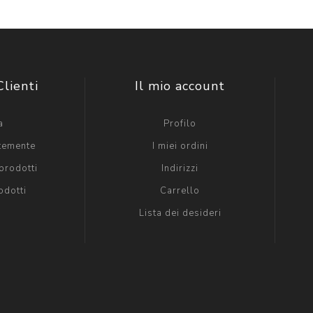
Clienti
Il mio account
a
Profilo
ntemente
I miei ordini
prodotti
Indirizzi
odotti
Carrello
Lista dei desideri