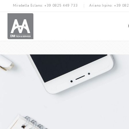
Mirabella Eclano:
+39 0825 449 733
Ariano Irpino:
+39 082
Cover
Accessori Vari
Cavi
Power Bank