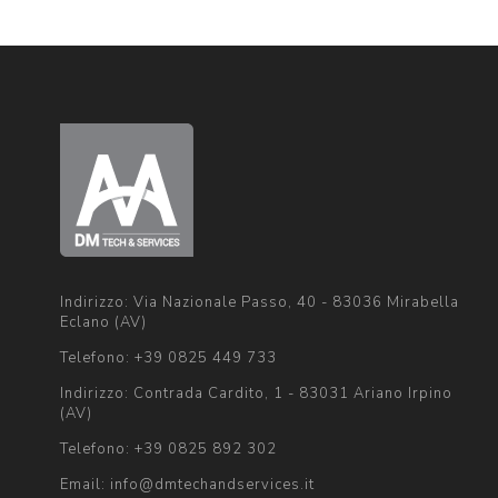
Indirizzo: Via Nazionale Passo, 40 - 83036 Mirabella
Eclano (AV)
Telefono:
+39 0825 449 733
Indirizzo: Contrada Cardito, 1 - 83031 Ariano Irpino
(AV)
Telefono:
+39 0825 892 302
Email:
info@dmtechandservices.it