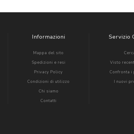
Informazioni
Servizio 
Mappa del sito
Cerc
Spedizioni e resi
Visto rece
Privacy Policy
Confronta i 
Condizioni di utilizzo
I nuovi pr
Chi siamo
Contatti