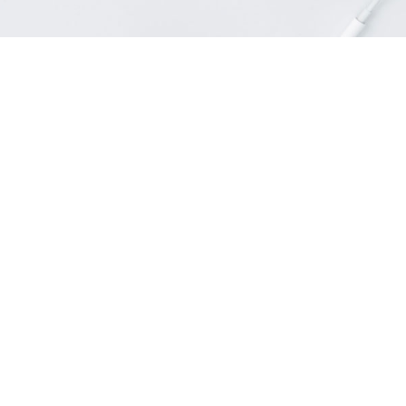
Camera & photo
Cell phones
Vedi tutto