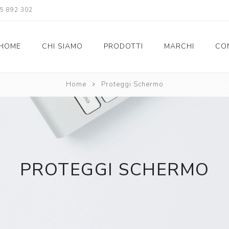
5 892 302
HOME
CHI SIAMO
PRODOTTI
MARCHI
CO
Home
Proteggi Schermo
Celly
Proteggi Schermo
Custodie
Auricolari/Cuffie Wireless senza Fili
Treppiedi
Aste Selfie
Supporto Bici
Kit Vivavoce
PROTEGGI SCHERMO
Kit di Ricarica
Caricabatterie
SIM
Computers