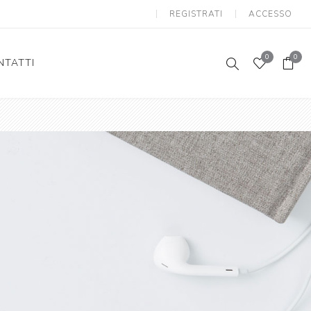
REGISTRATI
ACCESSO
0
0
NTATTI
Speaker
Supporto Auto
Auricolari/Cuffie con Filo
Caricabatterie Wireless senza Fili
Electronics