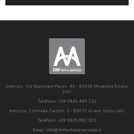
Indirizzo: Via Nazionale Passo, 40 - 83036 Mirabella Eclano
(AV)
Telefono:
+39 0825 449 733
Indirizzo: Contrada Cardito, 1 - 83031 Ariano Irpino (AV)
Telefono:
+39 0825 892 302
Email:
info@dmtechandservices.it