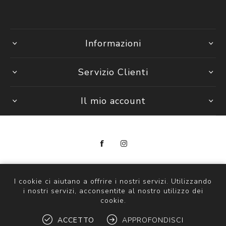
Informazioni
Servizio Clienti
Il mio account
Copyright © 2026 DM Tech & Services
P. Iva 14297841000
I cookie ci aiutano a offrire i nostri servizi. Utilizzando
i nostri servizi, acconsentite al nostro utilizzo dei
Powered by
nopCommerce
cookie.
Designed by
e-direct.it
ACCETTO
APPROFONDISCI