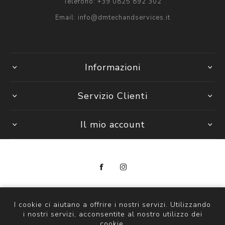
Telefono:
+39 0825 892 302
Email:
info@dmtechandservices.it
Informazioni
Servizio Clienti
Il mio account
Copyright © 2026 DM Tech & Services
P. Iva 14297841000
I cookie ci aiutano a offrire i nostri servizi. Utilizzando
i nostri servizi, acconsentite al nostro utilizzo dei
Powered by
nopCommerce
cookie.