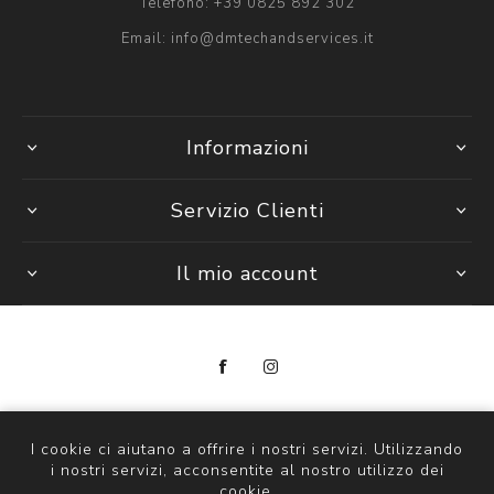
Telefono:
+39 0825 892 302
Email:
info@dmtechandservices.it
Informazioni
Servizio Clienti
Il mio account
Copyright © 2026 DM Tech & Services
P. Iva 14297841000
I cookie ci aiutano a offrire i nostri servizi. Utilizzando
i nostri servizi, acconsentite al nostro utilizzo dei
Powered by
nopCommerce
cookie.